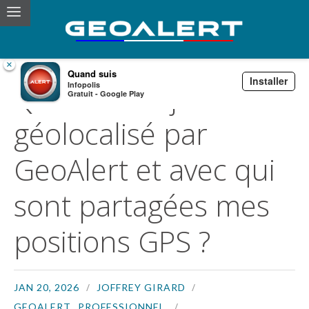
×
Quand suis
Installer
Quand suis-je
Infopolis
Gratuit - Google Play
géolocalisé par
GeoAlert et avec qui
sont partagées mes
positions GPS ?
JAN 20, 2026
JOFFREY GIRARD
,
GEOALERT
PROFESSIONNEL