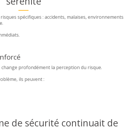
sérénité
 risques spécifiques : accidents, malaises, environnements
e.
mmédiats.
enforcé
ce change profondément la perception du risque.
oblème, ils peuvent :
e situation critique.
ème de sécurité continuait de