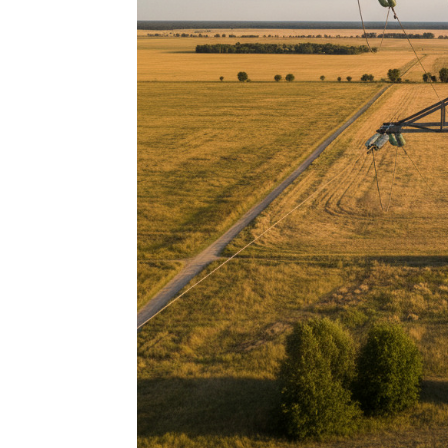
Un dispositif PTI contribue à :
réduire la pression ressentie,
améliorer le confort de travail,
renforcer la confiance dans l’organisation.
Pour votre entrepr
Au-delà des bénéfices individuels, le PTI e
Une conformité réglementa
Le Code du travail impose aux employeur
travailleurs isolés (notamment l’article R4
Mettre en place un dispositif PTI permet d