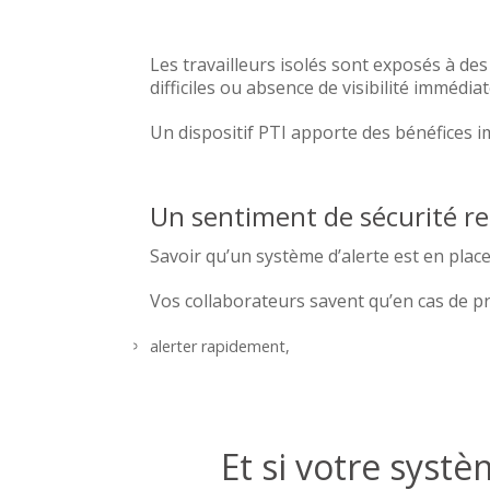
Les travailleurs isolés sont exposés à des
difficiles ou absence de visibilité immédiat
Un dispositif PTI apporte des bénéfices i
Un sentiment de sécurité r
Savoir qu’un système d’alerte est en pla
Vos collaborateurs savent qu’en cas de pr
alerter rapidement,
être localisés,
et bénéficier d’une prise en charge adaptée.
Ils ne sont plus réellement seuls face à un
Et si votre syst