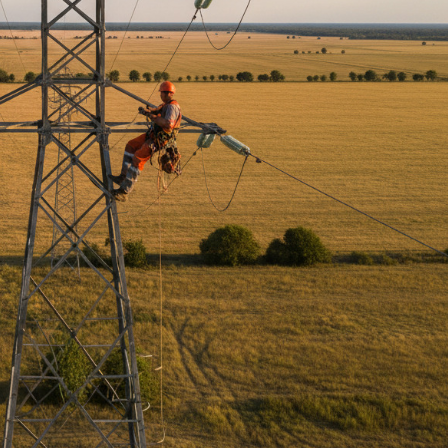
ise : conformité, réactivité et
performance
st un véritable levier organisationnel.
ire assurée
s de prendre les mesures nécessaires pour protéger les
543-19).
e :