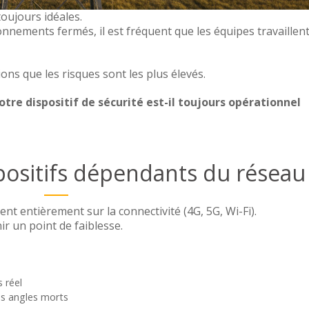
toujours idéales.
onnements fermés, il est fréquent que les équipes travaillen
.
ions que les risques sont les plus élevés.
intervention
otre dispositif de sécurité est-il toujours opérationnel
est déterminante.
spositifs dépendants du réseau
, notifications…),
 et plus efficacement
.
t entièrement sur la connectivité (4G, 5G, Wi-Fi).
 un point de faiblesse.
de vos processus
 réel
outils de suivi et de traçabilité.
es angles morts