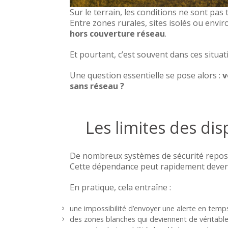
répondre à vos obligations légales,
Sur le terrain, les conditions ne sont pas 
formaliser votre démarche de prévention,
Entre zones rurales, sites isolés ou envir
sécuriser votre organisation en cas de contrôle
hors couverture réseau
.
Et pourtant, c’est souvent dans ces situat
Une réduction des délais d’
Une question essentielle se pose alors :
v
En cas d’incident, la rapidité de réaction 
sans réseau ?
Grâce à :
la géolocalisation précise,
Les limites des di
la diffusion multicanale des alertes (SMS, email
et des procédures claires,
Vos équipes peuvent intervenir
plus vite
De nombreux systèmes de sécurité reposen
Cette dépendance peut rapidement devenir
En pratique, cela entraîne :
Une amélioration continue 
une impossibilité d’envoyer une alerte en temps
Les dispositifs PTI modernes intègrent des 
des zones blanches qui deviennent de véritabl