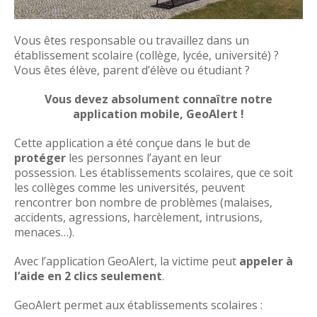
Vous êtes responsable ou travaillez dans un
établissement scolaire (collège, lycée, université) ?
Vous êtes élève, parent d’élève ou étudiant ?
En 2 clics, ils pourront avertir les personnes
Vous devez absolument connaître notre
désignées à l'avance (collègues, responsables...) et
application mobile, GeoAlert !
être aidés en cas de problème.
Cette application a été conçue dans le but de
N'hésitez pas à nous contacter si vous souhaitez
protéger
les personnes l’ayant en leur
tester notre application GeoAlert
possession. Les établissements scolaires, que ce soit
les collèges comme les universités, peuvent
Contactez-nous
rencontrer bon nombre de problèmes (malaises,
accidents, agressions, harcèlement, intrusions,
menaces…).
Avec l’application GeoAlert, la victime peut
appeler à
l’aide en 2 clics seulement
.
GeoAlert permet aux établissements scolaires :