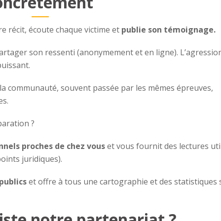
oncrètement
 récit, écoute chaque victime et
publie son témoignage.
e partager son ressenti (anonymement et en ligne). L’agressio
puissant.
n : la communauté, souvent passée par les mêmes épreuves,
es.
aration ?
nnels proches de chez vous
et vous fournit des lectures uti
oints juridiques).
publics
et offre à tous une cartographie et des statistiques 
iste notre partenariat ?