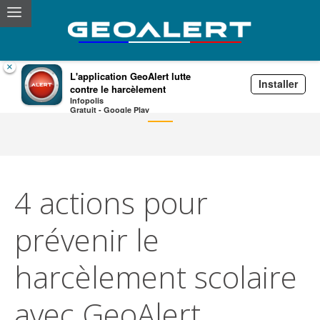
×
L'application GeoAlert lutte
Installer
contre le harcèlement
Actualités
Infopolis
Gratuit - Google Play
4 actions pour
prévenir le
harcèlement scolaire
avec GeoAlert