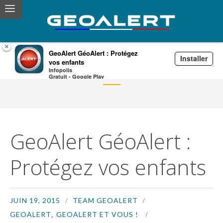
×
GeoAlert GéoAlert : Protégez
Installer
vos enfants
Actualités
Infopolis
Gratuit - Google Play
GeoAlert GéoAlert :
Protégez vos enfants
JUIN 19, 2015
TEAM GEOALERT
,
GEOALERT
GEOALERT ET VOUS !