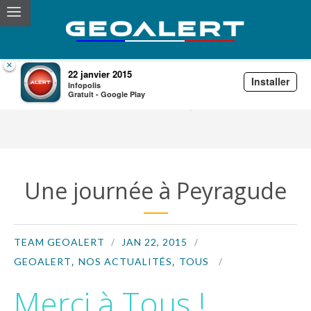
×
22 janvier 2015
Installer
Infopolis
Archives for 22 Jan,2015
Gratuit - Google Play
Une journée à Peyragude
TEAM GEOALERT
JAN 22, 2015
,
,
GEOALERT
NOS ACTUALITÉS
TOUS
Merci à Tous !