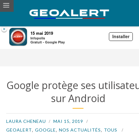
×
15 mai 2019
Installer
Infopolis
Archives for 15 Mai,2019
Gratuit - Google Play
Google protège ses utilisate
sur Android
LAURA CHENEAU
MAI 15, 2019
,
,
,
GEOALERT
GOOGLE
NOS ACTUALITÉS
TOUS