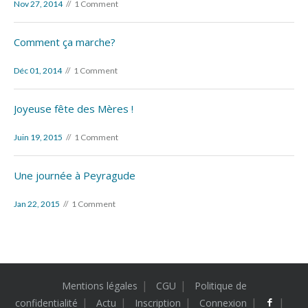
Nov 27, 2014
1 Comment
hl=fr
Comment ça marche?
Déc 01, 2014
1 Comment
Joyeuse fête des Mères !
Juin 19, 2015
1 Comment
Une journée à Peyragude
Jan 22, 2015
1 Comment
Mentions légales
CGU
Politique de
confidentialité
Actu
Inscription
Connexion