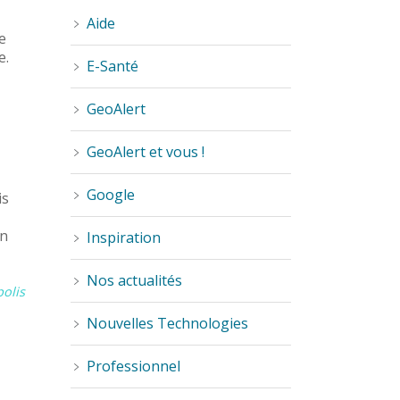
Aide
e
e.
E-Santé
GeoAlert
GeoAlert et vous !
Google
is
in
Inspiration
Nos actualités
polis
Nouvelles Technologies
Professionnel