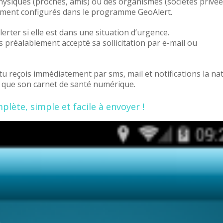
hysiques (proches, amis) ou des organismes (sociétés privée
ement configurés dans le programme GeoAlert.
lerter si elle est dans une situation d’urgence.
s préalablement accepté sa sollicitation par e-mail ou
 tu reçois immédiatement par sms, mail et notifications la na
si que son carnet de santé numérique.
plète, simple et facile à envoyer !