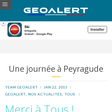
×
Ski
Installer
Infopolis
ski
Gratuit - Google Play
Une journée à Peyragude
TEAM GEOALERT
JAN 22, 2015
,
,
GEOALERT
NOS ACTUALITÉS
TOUS
Merci à Tous !